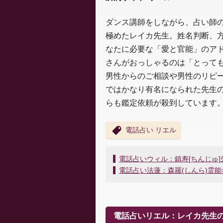
ダンス講師をしながら、占い師
極めたレイカ先生。姓名判断、
なたに必要な「愛と官能」のアド
さんがおっしゃるのは「とって
男性からのご相談や男性のリピー
ではかなり有名になられた先生
らも鑑定依頼が殺到しています
電話占い リエル
投
電話占いウィル：鎮寿[ちんじゅ
稿
電話占い法蓮：森羅(しんら)霊
ナ
ビ
ゲ
ー
電話占いリエル：レイカ先生
シ