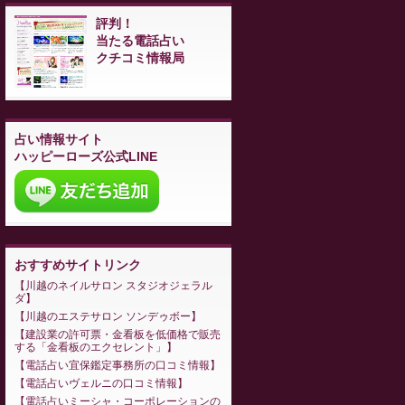
評判！
当たる電話占い
クチコミ情報局
占い情報サイト
ハッピーローズ公式LINE
おすすめサイトリンク
川越のネイルサロン スタジオジェラル
ダ
川越のエステサロン ソンデゥボー
建設業の許可票・金看板を低価格で販売
する「金看板のエクセレント」
電話占い宜保鑑定事務所の口コミ情報
電話占いヴェルニの口コミ情報
電話占いミーシャ・コーポレーションの