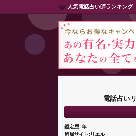
人気電話占い師ランキング
電話占い
鑑定歴: 年
所属サイト:リエル