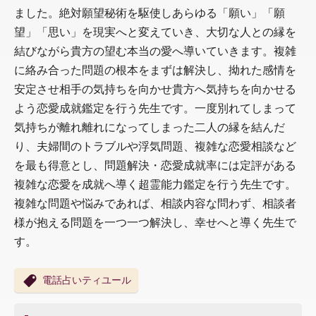
ました。絶対願望秘術を駆使しあらゆる「願い」「願
望」「思い」を現実へと変えていき、大切な人との縁を
結びながら貴方の望む本当の愛へ導いていきます。複雑
に絡み合った問題の根本をまずは解決し、拗れた感情を
安定させ相手の気持ちを向かせ貴方へ気持ちを向かせる
よう恋愛成就鑑定を行う先生です。一度別れてしまって
気持ちが離れ離れになってしまった二人の縁を結んだ
り、夫婦間のトラブルや浮気問題、複雑な恋愛相談など
を最も得意とし、問題解決・恋愛成就率には定評がある
複雑な恋愛を成就へ導く超霊能力鑑定を行う先生です。
複雑な問題や悩みであれば、相談内容な問わず、相談者
様が抱える問題を一つ一つ解決し、幸せへと導く先生で
す。
電話占いティユール