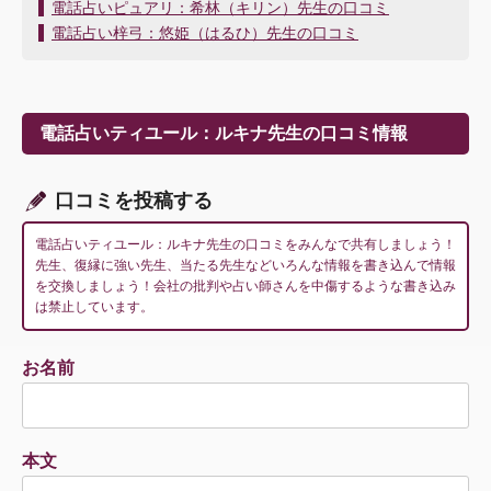
投
電話占いピュアリ：希林（キリン）先生の口コミ
稿
電話占い梓弓：悠姫（はるひ）先生の口コミ
ナ
ビ
ゲ
ー
電話占いティユール：ルキナ先生の口コミ情報
シ
ョ
ン
口コミを投稿する
電話占いティユール：ルキナ先生の口コミをみんなで共有しましょう！
先生、復縁に強い先生、当たる先生などいろんな情報を書き込んで情報
を交換しましょう！会社の批判や占い師さんを中傷するような書き込み
は禁止しています。
お名前
本文