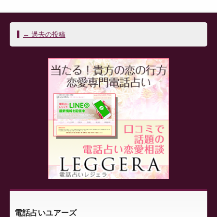
投
←
過去の投稿
稿
ナ
ビ
ゲ
ー
シ
ョ
ン
電話占いユアーズ