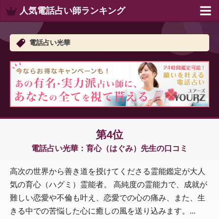
人気電話占い師ランキング
電話占い光華
第4位
電話占い光華：育心（はぐみ）先生の口コミ
高次の世界から善き道を授けてくださる霊能鑑定が大人
気の育心（ハグミ）霊能者。 高純度の霊能力で、成就が
難しい恋愛や不倫も叶え、恋愛での心の痛み、また、生
きる中での苦悩した心に癒しの風を送り込みます。...