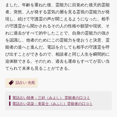
ました。年齢を重ねた後、霊能力に目覚めた後天的霊能
者。突然、人が発する霊気の層を見る霊視の霊能力が発
現し、続けて守護霊の声が聞こえるようになった。相手
の守護霊から聞かされるその人の性格や願望や現状、そ
れに過去がすべて的中したことで、自身の霊能力の強さ
を認識し、他者のためにこの霊能力を使おうと決意、霊
能者の道へと進んだ。電話を介しても相手の守護霊を呼
び出すことができるので、相談者と同じ人生を瞬間的に
追体験できる。そのため、過去も運命もすべてが言い当
てられて未来も見ることができる。
話占い 光苑
投
電話占い陸奥：三好（みよし） 霊能者の口コミ
稿
電話占い花染：美富士（みふじ）霊能者の口コミ
ナ
ビ