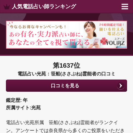
人気電話占い師ランキング
第1637位
電話占い光苑：笹船(ささぶね)霊能者の口コミ
口コミを見る
鑑定歴: 年
所属サイト:光苑
電話占い光苑所属 笹船(ささぶね)霊能者がランクイ
ン。アンケートでは奈良県から多くのご投票をいただき