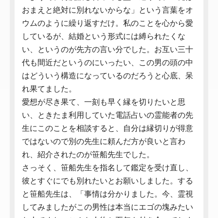
おまえと絶対に別れないからな」という言葉をオ
ウムのように繰り返すだけ。私のことを心から愛
しているが、結婚という形式には縛られたくな
い、というのが先方の言い分でした。お互い三十
代も間近だというのにいったい、この男の頭の中
はどういう構造になっているのだろうと心底、呆
れ果てました。
愛想が尽き果て、一刻も早く縁を切りたいと思
い、ときたま利用していた電話占いの霊能者の先
生にこのことを相談すると、自分は縁切りが得意
ではないので別の先生に頼んだ方が良いと言わ
れ、紹介されたのが笹船先生でした。
さっそく、笹船先生を指名して鑑定を受け直し、
彼とすぐにでも別れたいとお願いしました。する
と笹船先生は、「事情は分かりました。今、霊視
してみましたがこの男性は本当にエゴの塊みたい