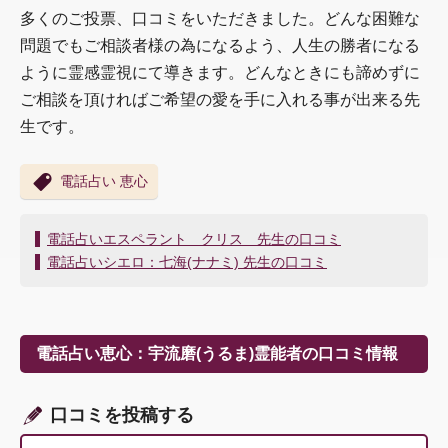
多くのご投票、口コミをいただきました。どんな困難な
問題でもご相談者様の為になるよう、人生の勝者になる
ように霊感霊視にて導きます。どんなときにも諦めずに
ご相談を頂ければご希望の愛を手に入れる事が出来る先
生です。
電話占い 恵心
投
電話占いエスペラント クリス 先生の口コミ
稿
電話占いシエロ：七海(ナナミ) 先生の口コミ
ナ
ビ
ゲ
ー
電話占い恵心：宇流磨(うるま)霊能者の口コミ情報
シ
ョ
ン
口コミを投稿する