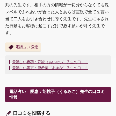
判の先生です。相手の方の情報が一切分からなくても魂
レベルでふれあいが合った人とあらば霊視で全てを言い
当て二人をお引き合わせに導く先生です。先生に示され
た行動をお客様は起こすだけで必ず願いが叶う先生で
す。
電話占い 愛恵
投
電話占い音羽：彩誠（あいせい）先生の口コミ
稿
電話占い愛恵：亜希菜（あきな）先生の口コミ
ナ
ビ
ゲ
ー
電話占い 愛恵：胡桃子（くるみこ）先生の口コミ
シ
情報
ョ
ン
口コミを投稿する