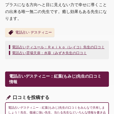
プラスになる方向へと目に見えない力で幸せに導くこと
の出来る唯一無二の先生です。癒し効果もある先生にな
ります。
電話占い デスティニー
投
電話占いティユール：Ｒｅｉｋｏ（レイコ）先生の口コミ
稿
電話占い霊場天扉：水葵（みずき先生の口コミ
ナ
ビ
ゲ
ー
電話占いデスティニー：紅葉(もみじ)先生の口コミ
シ
情報
ョ
ン
口コミを投稿する
電話占いデスティニー：紅葉(もみじ)先生の口コミをみんなで共有しま
しょう！先生、復縁に強い先生、当たる先生などいろんな情報を書き込