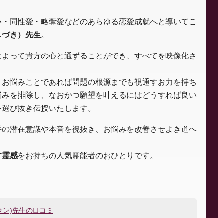
い・同性愛・略奪愛などのあらゆる恋愛成就へと導いてこ
しづき）先生
。
によって貴方の心と通ずることができ、すべてを映像化さ
、お悩みことであれば問題の根源までも視通すお力を持ち
悩みを排除し、なおかつ願望を叶えるにはどうすれば良い
を選び抜き伝授いたします。
手の潜在意識や本音を視抜き、お悩みを改善させよき道へ
す霊感
をお持ちの人気霊能者のおひとりです。
ラン)先生の口コミ