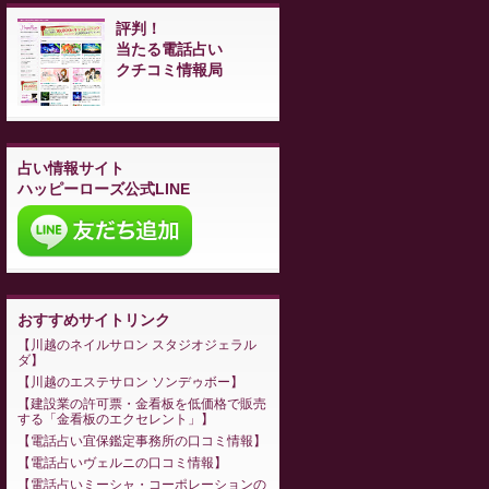
評判！
当たる電話占い
クチコミ情報局
占い情報サイト
ハッピーローズ公式LINE
おすすめサイトリンク
川越のネイルサロン スタジオジェラル
ダ
川越のエステサロン ソンデゥボー
建設業の許可票・金看板を低価格で販売
する「金看板のエクセレント」
電話占い宜保鑑定事務所の口コミ情報
電話占いヴェルニの口コミ情報
電話占いミーシャ・コーポレーションの