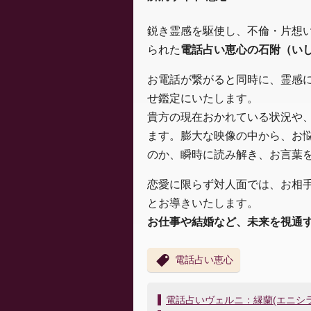
鋭き霊感を駆使し、不倫・片想
られた
電話占い恵心の石附（い
お電話が繋がると同時に、霊感
せ鑑定にいたします。
貴方の現在おかれている状況や
ます。膨大な映像の中から、お
のか、瞬時に読み解き、お言葉
恋愛に限らず対人面では、お相
とお導きいたします。
お仕事や結婚など、未来を視通
電話占い恵心
投
電話占いヴェルニ：縁蘭(エニシ