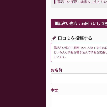
稿
電話占い深愛：縁来人（えんら
ナ
ビ
ゲ
ー
電話占い恵心：石附（いしづ
シ
ョ
ン
口コミを投稿する
電話占い恵心：石附（いしづき）先生の
どいろんな情報を書き込んで情報を交換
ています。
お名前
本文