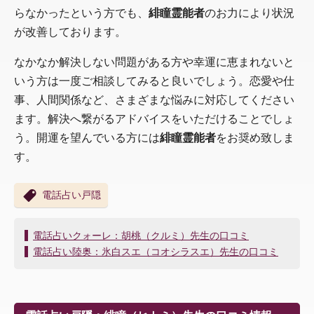
らなかったという方でも、
緋瞳霊能者
のお力により状況
が改善しております。
なかなか解決しない問題がある方や幸運に恵まれないと
いう方は一度ご相談してみると良いでしょう。恋愛や仕
事、人間関係など、さまざまな悩みに対応してください
ます。解決へ繋がるアドバイスをいただけることでしょ
う。開運を望んでいる方には
緋瞳霊能者
をお奨め致しま
す。
電話占い戸隠
投
電話占いクォーレ：胡桃（クルミ）先生の口コミ
稿
電話占い陸奥：氷白スエ（コオシラスエ）先生の口コミ
ナ
ビ
ゲ
ー