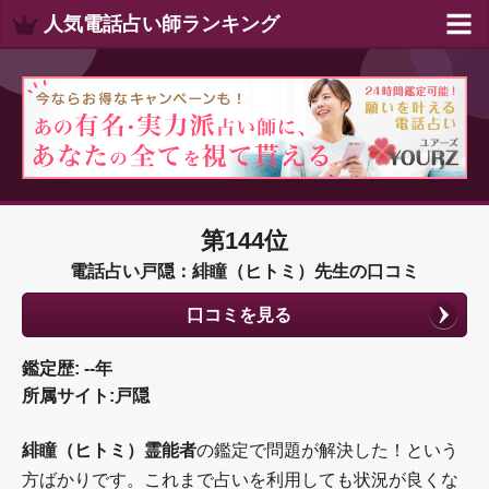
人気電話占い師ランキング
第144位
電話占い戸隠：緋瞳（ヒトミ）先生の口コミ
口コミを見る
鑑定歴: --年
所属サイト:戸隠
緋瞳（ヒトミ）霊能者
の鑑定で問題が解決した！という
方ばかりです。これまで占いを利用しても状況が良くな