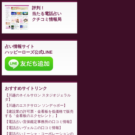
評判！
当たる電話占い
クチコミ情報局
占い情報サイト
ハッピーローズ公式LINE
おすすめサイトリンク
川越のネイルサロン スタジオジェラル
ダ
川越のエステサロン ソンデゥボー
建設業の許可票・金看板を低価格で販売
する「金看板のエクセレント」
電話占い宜保鑑定事務所の口コミ情報
電話占いヴェルニの口コミ情報
電話占いミーシャ・コーポレーションの