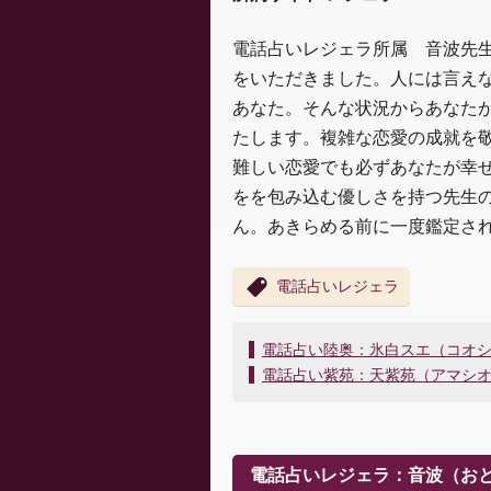
電話占いレジェラ所属 音波先
をいただきました。人には言え
あなた。そんな状況からあなた
たします。複雑な恋愛の成就を
難しい恋愛でも必ずあなたが幸
をを包み込む優しさを持つ先生
ん。あきらめる前に一度鑑定さ
電話占いレジェラ
投
電話占い陸奥：氷白スエ（コオ
稿
電話占い紫苑：天紫苑（アマシ
ナ
ビ
ゲ
ー
電話占いレジェラ：音波（お
シ