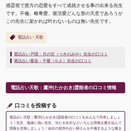
感霊視で貴方の恋愛をすべて成就させる事の出来る先生
です。不倫。略奪愛、復活愛どんな形の天意であろうが
この先生に架かれば叶わないものは無い先生です。
電話占い 天歌
投
電話占い戸隠：月の宮（つきのみや）先生の口コミ
稿
電話占い愛染：千愛（ちえ）先生の口コミ
ナ
ビ
ゲ
ー
電話占い天歌：鷹沖(たかおき)霊能者の口コミ情報
シ
ョ
ン
口コミを投稿する
電話占い天歌：鷹沖(たかおき)霊能者の口コミをみんなで共有しましょ
う！先生、復縁に強い先生、当たる先生などいろんな情報を書き込んで
情報を交換しましょう！会社の批判や占い師さんを中傷するような書き