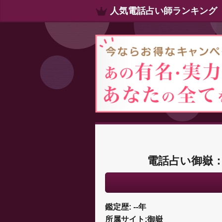
人気電話占い師ランキング
電話占い御嶽
鑑定歴: --年
所属サイト:御嶽