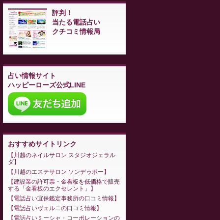
評判！
当たる電話占い
クチコミ情報局
占い情報サイト
ハッピーローズ公式LINE
おすすめサイトリンク
川越のネイルサロン スタジオジェラル
ダ
川越のエステサロン ソンデゥボー
建設業の許可票・金看板を低価格で販売
する「金看板のエクセレント」
電話占い宜保鑑定事務所の口コミ情報
電話占いヴェルニの口コミ情報
電話占いミーシャ・コーポレーションの