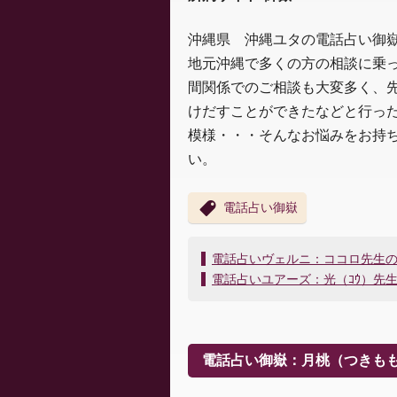
沖縄県 沖縄ユタの電話占い御嶽
地元沖縄で多くの方の相談に乗
間関係でのご相談も大変多く、
けだすことができたなどと行っ
模様・・・そんなお悩みをお持
い。
電話占い御嶽
投
電話占いヴェルニ：ココロ先生
稿
電話占いユアーズ：光（ｺｳ）先
ナ
ビ
ゲ
ー
電話占い御嶽：月桃（つきも
シ
ョ