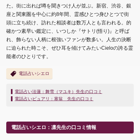
た。街に出れば噂を聞きつけ人が並ぶ。新宿、渋谷、銀
座と関東圏を中心に約8年間、霊感ひとつ身ひとつで街
頭に立ち続け、訪れた相談者は数万人とも言われる。的
確かつ素早い鑑定に、いつしか『サトリ(悟り)』と呼ば
れ、飾らない人柄に根強いファンが数多い。人生の決断
に迫られた時こそ、ぜひ耳を傾けてみたいCieloの誇る霊
能者のひとりです。
電話占いシエロ
投
電話占い法蓮：舞雪（マユキ）先生の口コミ
稿
電話占いピュアリ：塞翁 先生の口コミ
ナ
ビ
ゲ
ー
電話占いシエロ：凛先生の口コミ情報
シ
ョ