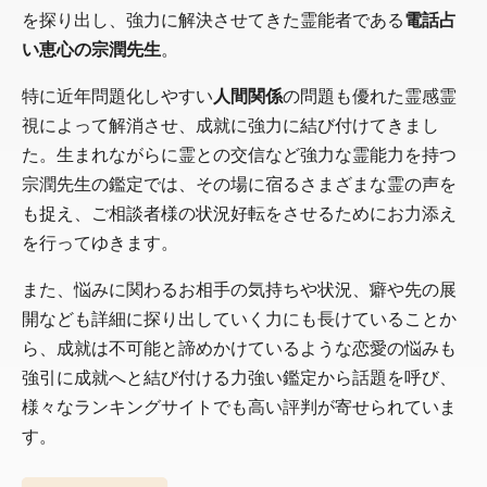
を探り出し、強力に解決させてきた霊能者である
電話占
い恵心の宗潤先生
。
特に近年問題化しやすい
人間関係
の問題も優れた霊感霊
視によって解消させ、成就に強力に結び付けてきまし
た。生まれながらに霊との交信など強力な霊能力を持つ
宗潤先生の鑑定では、その場に宿るさまざまな霊の声を
も捉え、ご相談者様の状況好転をさせるためにお力添え
を行ってゆきます。
また、悩みに関わるお相手の気持ちや状況、癖や先の展
開なども詳細に探り出していく力にも長けていることか
ら、成就は不可能と諦めかけているような恋愛の悩みも
強引に成就へと結び付ける力強い鑑定から話題を呼び、
様々なランキングサイトでも高い評判が寄せられていま
す。