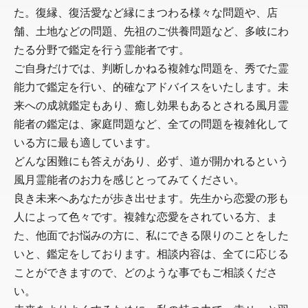
た。復縁、復活愛など縁にまつわる様々な問題や、店
舗、土地などの問題、先祖のご供養問題など、多岐にわ
たる分野で鑑定を行う霊能者です。
ご自身だけでは、判断しかねる複雑な問題を、秀でた霊
能力で鑑定を行い、的確なアドバイスをいたします。未
来への成就鑑定もあり、癒し効果もあるとされる風月霊
能者の鑑定は、家庭問題など、全ての問題を複雑化して
いる方に最も適しています。
どんな困難にも答えがあり、必ず、道が開かれるという
風月霊能者のお力を感じとってみてください。
良き未来へあなたが歩き出せます。先生から恋愛の形も
人によって色々です。複雑な恋愛をされている方、ま
た、他面でお悩みの方に、私にできる限りのことをした
いと、鑑定をしております。相談内容は、全てに応じる
ことができますので、どのような事でもご相談くださ
い。