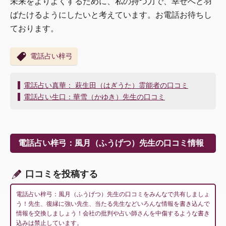
未来をよりよくするために、私の持つ力で、幸せへと羽
ばたけるようにしたいと考えています。お電話お待ちし
ております。
電話占い梓弓
投
電話占い真華： 萩生田（はぎうた）霊能者の口コミ
稿
電話占い生口：華雪（かゆき）先生の口コミ
ナ
ビ
ゲ
ー
電話占い梓弓：風月（ふうげつ）先生の口コミ情報
シ
ョ
ン
口コミを投稿する
電話占い梓弓：風月（ふうげつ）先生の口コミをみんなで共有しましょ
う！先生、復縁に強い先生、当たる先生などいろんな情報を書き込んで
情報を交換しましょう！会社の批判や占い師さんを中傷するような書き
込みは禁止しています。