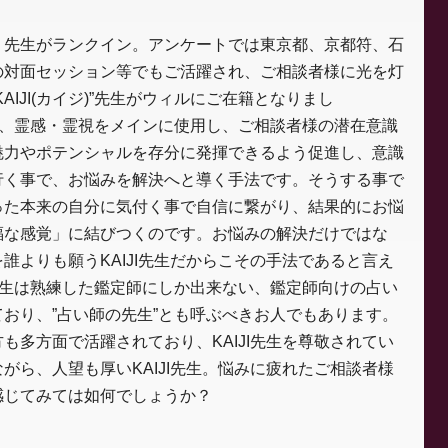
ｉ先生がランクイン。アンケートでは東京都、京都符、石
の対面セッション等でもご活躍され、ご相談者様に光を灯
AIJI(カイジ)”先生がウィルにご在籍となりまし
の鑑定は、霊感・霊視をメインに使用し、ご相談者様の潜在意識
魅力やポテンシャルを存分に発揮できるよう促進し、意識
行く事で、お悩みを解決へと導く手法です。そうする事で
った本来の自分に気付く事で自信に繋がり、結果的にお悩
福な感覚」に結びつくのです。お悩みの解決だけではな
誰よりも願うKAIJI先生だからこその手法であると言え
ジ)”先生は熟練した鑑定師にしか出来ない、鑑定師向けの占い
おり、”占い師の先生”とも呼ぶべきお人でもあります。
も多方面で活躍されており、KAIJI先生を尊敬されてい
がら、人望も厚いKAIJI先生。悩みに疲れたご相談者様
感じてみては如何でしょうか？