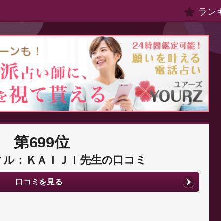
ラン
第699位
ィル：ＫＡＩＪＩ先生の口コミ
口コミを見る