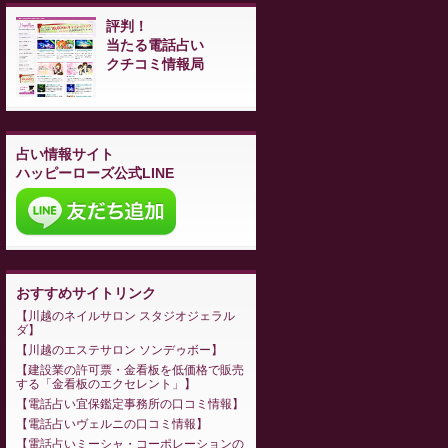
評判！
当たる電話占い
クチコミ情報局
占い情報サイト
ハッピーローズ公式LINE
おすすめサイトリンク
川越のネイルサロン スタジオジェラル
ダ
川越のエステサロン ソンデゥボー
建設業の許可票・金看板を低価格で販売
する「金看板のエクセレント」
電話占い宜保鑑定事務所の口コミ情報
電話占いヴェルニの口コミ情報
電話占いミーシャ・コーポレーションの