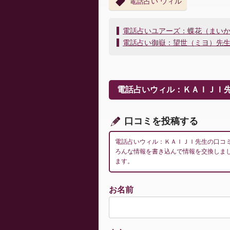
電話占い ウィル
投
電話占いユアーズ：蝶花（まい
稿
電話占い御嶽：望世（ミヨ）先
ナ
ビ
ゲ
ー
電話占いウィル：ＫＡＩＪＩ
シ
ョ
ン
口コミを投稿する
電話占いウィル：ＫＡＩＪＩ先生の口コ
ろんな情報を書き込んで情報を交換しま
ます。
お名前