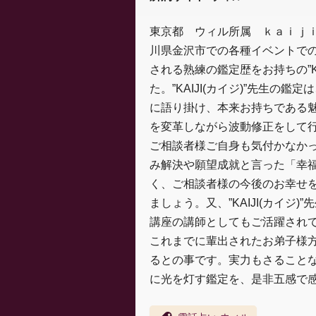
東京都 ウィル所属 ｋａｉｊ
川県金沢市での各種イベントで
される熟練の鑑定歴をお持ちの”K
た。”KAIJI(カイジ)”先生
に語り掛け、本来お持ちである
を変革しながら波動修正をして
ご相談者様ご自身も気付かなか
み解決や願望成就と言った「幸
く、ご相談者様の今後のお幸せを
ましょう。又、”KAIJI(カイ
講座の講師としてもご活躍されて
これまでに輩出されたお弟子様方
るとの事です。実力もさることな
に光を灯す鑑定を、是非五感で