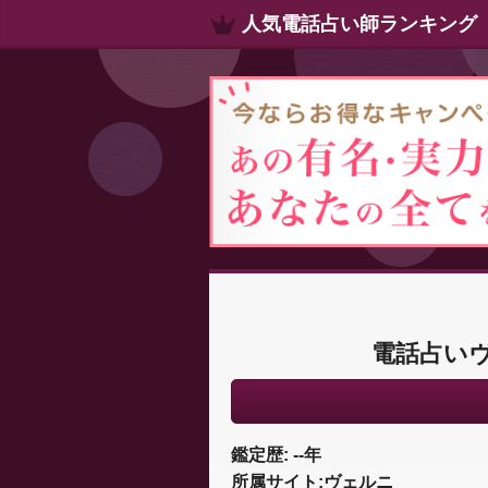
人気電話占い師ランキング
電話占い
鑑定歴: --年
所属サイト:ヴェルニ