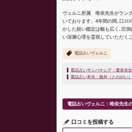
ヴェルニ所属 唯依先生がラン
いております。4年間の間､口ｺﾐ
かした鋭い鑑定は幅も広く､圧倒
い深層心理を霊視していただくこ
電話占いヴェルニ
投
電話占いサンパナシア：愛奈先
稿
電話占い本光：殿外（とのがい
ナ
ビ
ゲ
ー
電話占いヴェルニ：唯依先生
シ
ョ
ン
口コミを投稿する