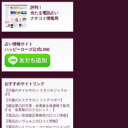
評判！
当たる電話占い
クチコミ情報局
占い情報サイト
ハッピーローズ公式LINE
おすすめサイトリンク
川越のネイルサロン スタジオジェラル
ダ
川越のエステサロン ソンデゥボー
建設業の許可票・金看板を低価格で販売
する「金看板のエクセレント」
電話占い宜保鑑定事務所の口コミ情報
電話占いヴェルニの口コミ情報
電話占いミーシャ・コーポレーションの