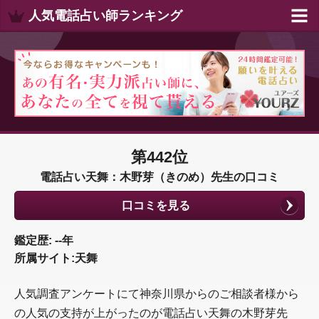
人気電話占い師ランキング
第442位
電話占い天舞：木野芽（きのめ）先生の口コミ
口コミを見る
鑑定歴: --年
所属サイト:天舞
人気調査アンケートにて神奈川県からのご相談者様から
の人気の支持が上がったのが電話占い天舞の木野芽先