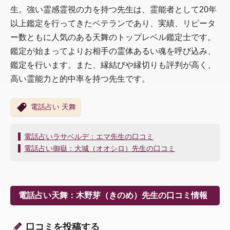
生。強い霊感霊視の力を持つ先生は、霊能者として20年
以上鑑定を行ってきたベテランであり、実績、リピータ
ー数ともに人気のある天舞のトップレベル鑑定士です。
鑑定が始まってよりお相手の霊体あるい魂を呼び込み、
鑑定を行います。また、縁結びや縁切りも評判が高く、
高い霊能力と的中率を持つ先生です。
電話占い 天舞
投
電話占いラサベルデ：エマ先生の口コミ
稿
電話占い御嶽：大城（オオシロ）先生の口コミ
ナ
ビ
ゲ
ー
電話占い天舞：木野芽（きのめ）先生の口コミ情報
シ
ョ
ン
口コミを投稿する