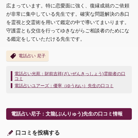
広まっています。特に恋愛面に強く、復縁成就のご依頼
が非常に集中している先生です。確実な問題解決の糸口
を霊視と交霊術を用いて鑑定の中で導いてまいります。
守護霊とも交信を行ってゆきながらご相談者のためにな
る鑑定をしていただける先生です。
電話占い 尼子
投
電話占い光苑：財前吉祥(ざいぜんきっしょう)霊能者の口
コミ
稿
ナ
電話占いユアーズ：優寧（ゆうねい）先生の口コミ
ビ
ゲ
ー
シ
電話占い尼子：文龍(ぶんりゅう)先生の口コミ情報
ョ
ン
口コミを投稿する