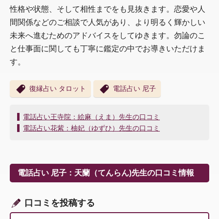
性格や状態、そして相性までをも見抜きます。恋愛や人
間関係などのご相談で人気があり、より明るく輝かしい
未来へ進むためのアドバイスをしてゆきます。勿論のこ
と仕事面に関しても丁寧に鑑定の中でお導きいただけま
す。
復縁占い タロット
電話占い 尼子
投
電話占い王寺院：絵麻（えま）先生の口コミ
稿
電話占い花紫：柚妃（ゆずひ）先生の口コミ
ナ
ビ
ゲ
ー
電話占い 尼子：天蘭（てんらん)先生の口コミ情報
シ
ョ
ン
口コミを投稿する