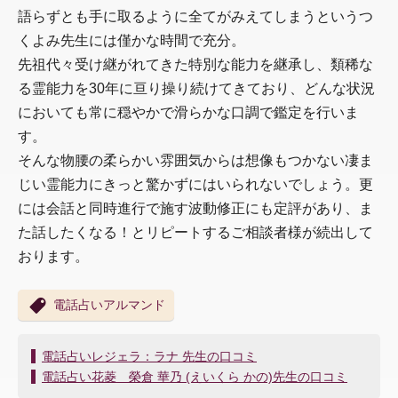
語らずとも手に取るように全てがみえてしまうというつ
くよみ先生には僅かな時間で充分。
先祖代々受け継がれてきた特別な能力を継承し、類稀な
る霊能力を30年に亘り操り続けてきており、どんな状況
においても常に穏やかで滑らかな口調で鑑定を行いま
す。
そんな物腰の柔らかい雰囲気からは想像もつかない凄ま
じい霊能力にきっと驚かずにはいられないでしょう。更
には会話と同時進行で施す波動修正にも定評があり、ま
た話したくなる！とリピートするご相談者様が続出して
おります。
電話占いアルマンド
投
電話占いレジェラ：ラナ 先生の口コミ
稿
電話占い花菱 榮倉 華乃 (えいくら かの)先生の口コミ
ナ