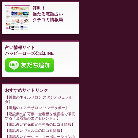
評判！
当たる電話占い
クチコミ情報局
占い情報サイト
ハッピーローズ公式LINE
おすすめサイトリンク
川越のネイルサロン スタジオジェラル
ダ
川越のエステサロン ソンデゥボー
建設業の許可票・金看板を低価格で販売
する「金看板のエクセレント」
電話占い宜保鑑定事務所の口コミ情報
電話占いヴェルニの口コミ情報
電話占いミーシャ・コーポレーションの