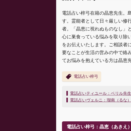
電話占い梓弓在籍の晶恵先生。
す。霊能者として日々厳しい修
者。「晶恵に視れぬものなし」
心に巣食っている悩みを取り除
をお伝えいたします。ご相談者
要なことが生活の営みの中で絡
てお悩みを抱えている方は晶恵
電話占い梓弓
投
電話占いティユール：ベリル先
稿
電話占いヴェルニ：瑠南（るな
ナ
ビ
ゲ
ー
電話占い梓弓：晶恵（あきえ
シ