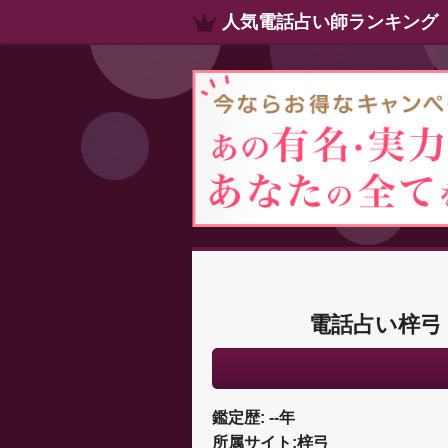
人気電話占い師ランキング
電話占い梓弓
鑑定歴: --年
所属サイト:梓弓