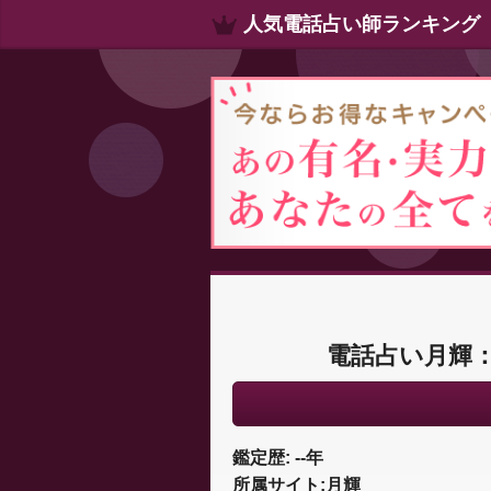
人気電話占い師ランキング
電話占い月輝
鑑定歴: --年
所属サイト:月輝