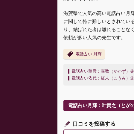
滋賀県で人気の高い電話占い月
に関して特に難しいとされてい
り、結ばれた者は離れることな
依頼が多い人気の先生です。
電話占い 月輝
投
電話占い華雲：嘉数（かかず）
稿
電話占い依代：紅未（こうみ）
ナ
ビ
ゲ
ー
電話占い月輝：叶賀之（とが
シ
ョ
ン
口コミを投稿する