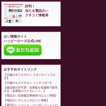
評判！
当たる電話占い
クチコミ情報局
占い情報サイト
ハッピーローズ公式LINE
おすすめサイトリンク
川越のネイルサロン スタジオジェラル
ダ
川越のエステサロン ソンデゥボー
建設業の許可票・金看板を低価格で販売
する「金看板のエクセレント」
電話占い宜保鑑定事務所の口コミ情報
電話占いヴェルニの口コミ情報
電話占いミーシャ・コーポレーションの