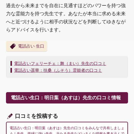
過去から未来までを自在に見通すほどのパワーを持つ強
力な霊能力を持つ先生です。あなたが本当に求める未来
へと近づけるように相手の状況などを判断してゆきなが
らアドバイスを行います。
電話占い 生口
投
電話占いフェリーチェ：舞（まい）先生の口コミ
稿
電話占い遥華：扶桑（ふそう）霊能者の口コミ
ナ
ビ
ゲ
ー
電話占い生口：明日葉（あすは）先生の口コミ情報
シ
ョ
ン
口コミを投稿する
電話占い生口：明日葉（あすは）先生の口コミをみんなで共有しましょ
う！先生、復縁に強い先生、当たる先生などいろんな情報を書き込んで