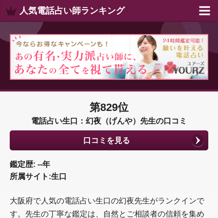
人気電話占い師ランキング
第829位
電話占い生口：幻夜（げんや）先生の口コミ
口コミを見る
鑑定歴: --年
所属サイト:生口
大阪府で人気の電話占い生口の幻夜先生がランクインで
す。先生の丁寧な鑑定は、自然とご相談者の信頼を集め