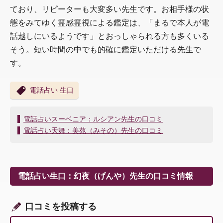
ており、リピーターも大変多い先生です。お相手様の状
態をみてゆく霊感霊視による鑑定は、「まるで本人が電
話越しにいるようです」とおっしゃられる方も多くいる
そう。短い時間の中でも的確に鑑定いただける先生で
す。
電話占い 生口
投
電話占いスーベニア：ルシアン先生の口コミ
稿
電話占い天舞：美苑（みその）先生の口コミ
ナ
ビ
ゲ
ー
電話占い生口：幻夜（げんや）先生の口コミ情報
シ
ョ
ン
口コミを投稿する