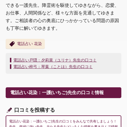
できる一護先生。降霊術を駆使してゆきながら、恋愛、
お仕事、人間関係など、様々な方面を見通してゆきま
す。ご相談者の心の奥底にひっかかっている問題の原因
も丁寧に解いてゆきます。
電話占い 花染
投
電話占い戸隠：夕莉菜（ユリナ）先生の口コミ
稿
電話占い梓弓：琴葉（ことは）先生の口コミ
ナ
ビ
ゲ
ー
電話占い花染：一護(いちご)先生の口コミ情報
シ
ョ
ン
口コミを投稿する
電話占い花染：一護(いちご)先生の口コミをみんなで共有しましょう！
先生、復縁に強い先生、当たる先生などいろんな情報を書き込んで情報