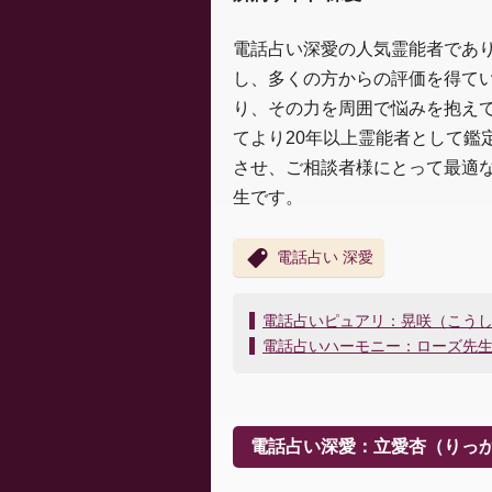
電話占い深愛の人気霊能者であ
し、多くの方からの評価を得て
り、その力を周囲で悩みを抱え
てより20年以上霊能者として鑑
させ、ご相談者様にとって最適
生です。
電話占い 深愛
投
電話占いピュアリ：晃咲（こう
稿
電話占いハーモニー：ローズ先
ナ
ビ
ゲ
ー
電話占い深愛：立愛杏（りっ
シ
ョ