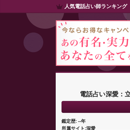
人気電話占い師ランキング
電話占い深愛：
鑑定歴: --年
所属サイト:深愛