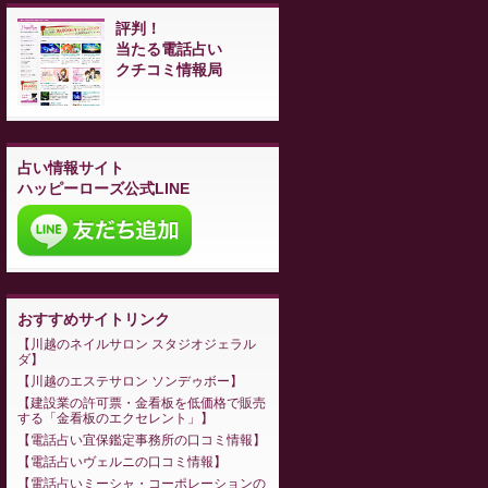
評判！
当たる電話占い
クチコミ情報局
占い情報サイト
ハッピーローズ公式LINE
おすすめサイトリンク
川越のネイルサロン スタジオジェラル
ダ
川越のエステサロン ソンデゥボー
建設業の許可票・金看板を低価格で販売
する「金看板のエクセレント」
電話占い宜保鑑定事務所の口コミ情報
電話占いヴェルニの口コミ情報
電話占いミーシャ・コーポレーションの