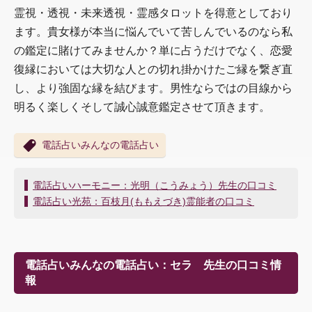
霊視・透視・未来透視・霊感タロットを得意としており
ます。貴女様が本当に悩んでいて苦しんでいるのなら私
の鑑定に賭けてみませんか？単に占うだけでなく、恋愛
復縁においては大切な人との切れ掛かけたご縁を繋ぎ直
し、より強固な縁を結びます。男性ならではの目線から
明るく楽しくそして誠心誠意鑑定させて頂きます。
電話占いみんなの電話占い
投
電話占いハーモニー：光明（こうみょう）先生の口コミ
稿
電話占い光苑：百枝月(ももえづき)霊能者の口コミ
ナ
ビ
ゲ
ー
電話占いみんなの電話占い：セラ 先生の口コミ情
シ
報
ョ
ン