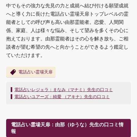
中でもその強力な先見の力と成就へ結び付ける願望成就
へと導く力に長けた電話占い霊場天扉トップレベルの霊
能者としての呼び声も高い由那霊能者。恋愛、人間関
係、家庭、人は様々な悩み、そして望みを多くその心に
抱えております。由那霊能者はその心を解き放ち、ご相
談者が望む希望の先へと向かうことができるよう鑑定し
ていただけます。
電話占い霊場天扉
投
電話占いレジェラ：まなみ（マナミ）先生の口コミ
稿
電話占いユアーズ：純愛 （アキナ）先生の口コミ
ナ
ビ
ゲ
ー
電話占い霊場天扉：由那（ゆうな）先生の口コミ情
シ
報
ョ