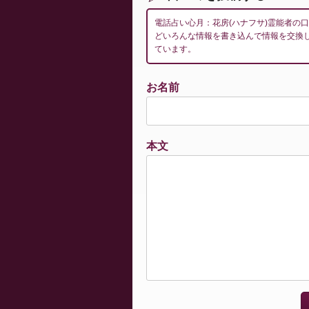
電話占い心月：花房(ハナフサ)霊能者の
どいろんな情報を書き込んで情報を交換
ています。
お名前
本文