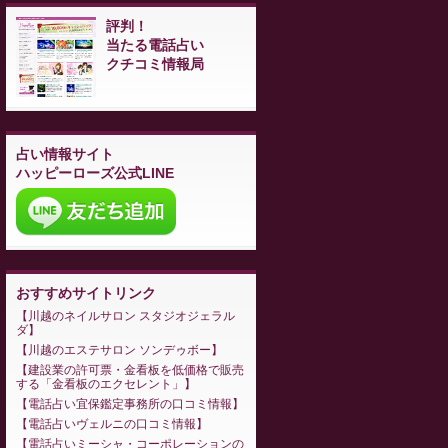
評判！
当たる電話占い
クチコミ情報局
占い情報サイト
ハッピーローズ公式LINE
おすすめサイトリンク
川越のネイルサロン スタジオジェラル
ダ
川越のエステサロン ソンデゥボー
建設業の許可票・金看板を低価格で販売
する「金看板のエクセレント」
電話占い宜保鑑定事務所の口コミ情報
電話占いヴェルニの口コミ情報
電話占いミーシャ・コーポレーションの