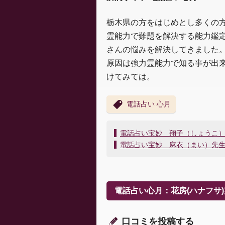
栃木県の方をはじめとし多くの
霊能力で難題を解決する能力鑑
さんの悩みを解決してきました
原因は強力霊能力で知る事が出
けてみては。
電話占い 心月
投
電話占い宝妙 翔子（しょうこ
稿
電話占い宝妙 麻衣（まい）先
ナ
ビ
ゲ
ー
電話占い心月：花房(ハナフサ
シ
ョ
ン
口コミを投稿する