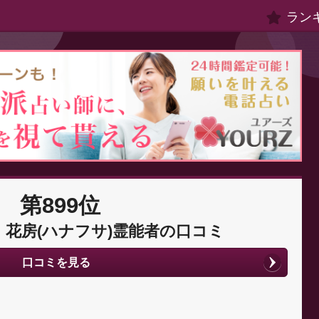
ラン
第899位
花房(ハナフサ)霊能者の口コミ
口コミを見る