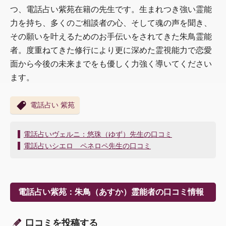
つ、電話占い紫苑在籍の先生です。生まれつき強い霊能
力を持ち、多くのご相談者の心、そして魂の声を聞き、
その願いを叶えるためのお手伝いをされてきた朱鳥霊能
者。度重ねてきた修行により更に深めた霊視能力で恋愛
面から今後の未来までをも優しく力強く導いてください
ます。
電話占い 紫苑
投
電話占いヴェルニ：悠珠（ゆず）先生の口コミ
稿
電話占いシエロ ペネロペ先生の口コミ
ナ
ビ
ゲ
ー
電話占い紫苑：朱鳥（あすか）霊能者の口コミ情報
シ
ョ
ン
口コミを投稿する