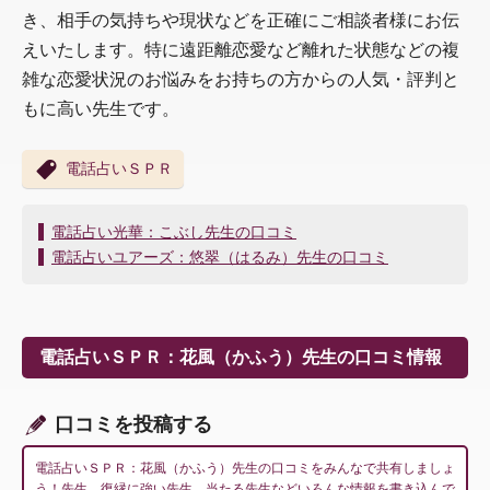
き、相手の気持ちや現状などを正確にご相談者様にお伝
えいたします。特に遠距離恋愛など離れた状態などの複
雑な恋愛状況のお悩みをお持ちの方からの人気・評判と
もに高い先生です。
電話占いＳＰＲ
投
電話占い光華：こぶし先生の口コミ
稿
電話占いユアーズ：悠翠（はるみ）先生の口コミ
ナ
ビ
ゲ
ー
電話占いＳＰＲ：花風（かふう）先生の口コミ情報
シ
ョ
ン
口コミを投稿する
電話占いＳＰＲ：花風（かふう）先生の口コミをみんなで共有しましょ
う！先生、復縁に強い先生、当たる先生などいろんな情報を書き込んで