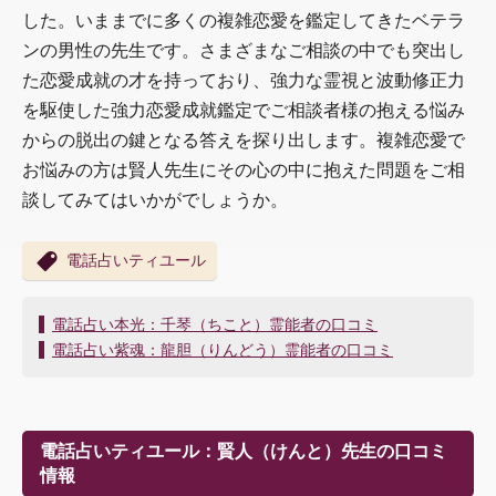
した。いままでに多くの複雑恋愛を鑑定してきたベテラ
ンの男性の先生です。さまざまなご相談の中でも突出し
た恋愛成就の才を持っており、強力な霊視と波動修正力
を駆使した強力恋愛成就鑑定でご相談者様の抱える悩み
からの脱出の鍵となる答えを探り出します。複雑恋愛で
お悩みの方は賢人先生にその心の中に抱えた問題をご相
談してみてはいかがでしょうか。
電話占いティユール
投
電話占い本光：千琴（ちこと）霊能者の口コミ
稿
電話占い紫魂：龍胆（りんどう）霊能者の口コミ
ナ
ビ
ゲ
ー
電話占いティユール：賢人（けんと）先生の口コミ
シ
情報
ョ