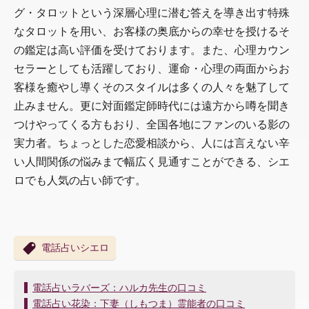
グ・タロットという深層心理に潜む答えを導き出す特殊
なタロットを用い、お客様の奥底からの幸せを授けるそ
の鑑定は高い評価を受けております。また、心理カウン
セラーとしても活躍しており、運命・心理の両面からお
客様を癒やし導くそのスタイルは多くの人々を魅了して
止みません。更に対面鑑定師時代には遠方から噂を聞き
つけやってくる方もおり、全国各地にファンのいる影の
実力者。ちょっとした恋愛相談から、人には言えない辛
い人間関係の悩みまで幅広く見通すことができる、シエ
ロでも人気の占い師です。
電話占いシエロ
投
電話占いラバーズ：ハルカ先生の口コミ
稿
電話占い花染：下妻（しもつま）霊能者の口コミ