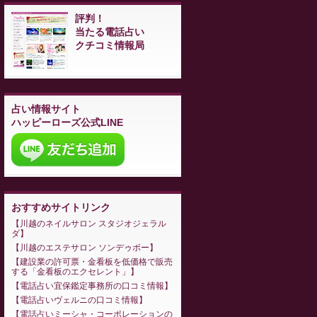
評判！
当たる電話占い
クチコミ情報局
占い情報サイト
ハッピーローズ公式LINE
おすすめサイトリンク
川越のネイルサロン スタジオジェラル
ダ
川越のエステサロン ソンデゥボー
建設業の許可票・金看板を低価格で販売
する「金看板のエクセレント」
電話占い宜保鑑定事務所の口コミ情報
電話占いヴェルニの口コミ情報
電話占いミーシャ・コーポレーションの