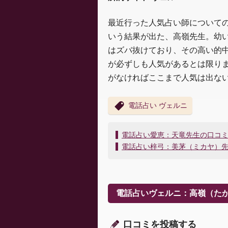
最近行った人気占い師について
いう結果が出た、高嶺先生。幼
はズバ抜けており、その高い的
が必ずしも人気があるとは限り
がなければここまで人気は出な
電話占い ヴェルニ
投
電話占い愛恵：天竜先生の口コ
稿
電話占い梓弓：美茅（ミカヤ）
ナ
ビ
ゲ
ー
電話占いヴェルニ：高嶺（た
シ
ョ
ン
口コミを投稿する