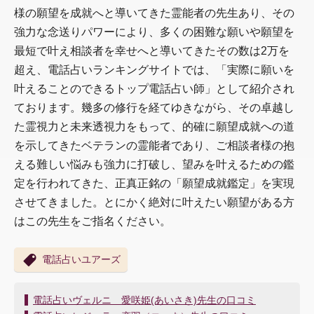
様の願望を成就へと導いてきた霊能者の先生あり、その
強力な念送りパワーにより、多くの困難な願いや願望を
最短で叶え相談者を幸せへと導いてきたその数は2万を
超え、電話占いランキングサイトでは、「実際に願いを
叶えることのできるトップ電話占い師」として紹介され
ております。幾多の修行を経てゆきながら、その卓越し
た霊視力と未来透視力をもって、的確に願望成就への道
を示してきたベテランの霊能者であり、ご相談者様の抱
える難しい悩みも強力に打破し、望みを叶えるための鑑
定を行われてきた、正真正銘の「願望成就鑑定」を実現
させてきました。とにかく絶対に叶えたい願望がある方
はこの先生をご指名ください。
電話占いユアーズ
投
電話占いヴェルニ 愛咲姫(あいさき)先生の口コミ
稿