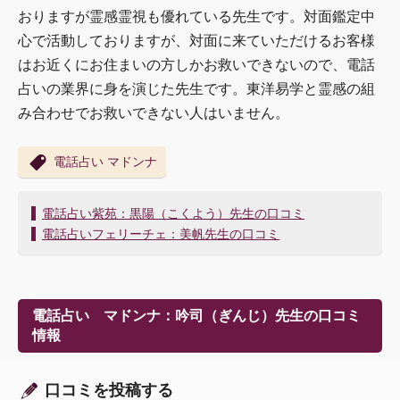
おりますが霊感霊視も優れている先生です。対面鑑定中
心で活動しておりますが、対面に来ていただけるお客様
はお近くにお住まいの方しかお救いできないので、電話
占いの業界に身を演じた先生です。東洋易学と霊感の組
み合わせでお救いできない人はいません。
電話占い マドンナ
投
電話占い紫苑：黒陽（こくよう）先生の口コミ
稿
電話占いフェリーチェ：美帆先生の口コミ
ナ
ビ
ゲ
ー
電話占い マドンナ：吟司（ぎんじ）先生の口コミ
シ
情報
ョ
ン
口コミを投稿する