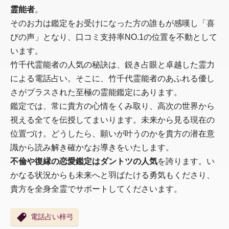
霊能者
。
そのお力は鑑定をお受けになった方の誰もが感嘆し「喜
びの声」となり、口コミ支持率NO.1の位置を不動として
います。
竹千代霊能者の人気の秘訣は、鋭き占眼と卓越した霊力
による電話占い。そこに、竹千代霊能者のあふれる優し
さがプラスされた至極の霊能鑑定にあります。
鑑定では、常に貴方の心情をくみ取り、高次の世界から
視える全てを伝授してまいります。未来から見る現在の
位置づけ。どうしたら、願いが叶うのかを貴方の潜在意
識から読み解き確かなお導きをいたします。
不倫や復縁の恋愛鑑定はダントツの人気
を誇ります。い
かなる状況からも未来へと羽ばたける勇気もくださり、
貴方を全身全霊でサポートしてくださいます。
電話占い梓弓