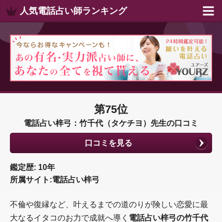
人気電話占い師ランキング
第75位
電話占い梓弓：竹千代（タケチヨ）先生の口コミ
口コミを見る
鑑定歴: 10年
所属サイト:電話占い梓弓
不倫や復縁など、叶えるまでの道のりが険しい恋愛に最
大なるイタコのお力で成就へ導く
電話占い梓弓の竹千代