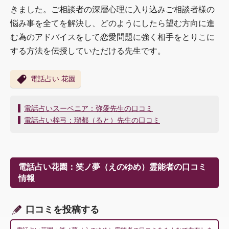
きました。ご相談者の深層心理に入り込みご相談者様の
悩み事を全てを解決し、どのようにしたら望む方向に進
む為のアドバイスをして恋愛問題に強く相手をとりこに
する方法を伝授していただける先生です。
電話占い 花園
投
電話占いスーベニア：弥愛先生の口コミ
稿
電話占い梓弓：瑠都（ると）先生の口コミ
ナ
ビ
ゲ
ー
電話占い花園：笑ノ夢（えのゆめ）霊能者の口コミ
シ
情報
ョ
ン
口コミを投稿する