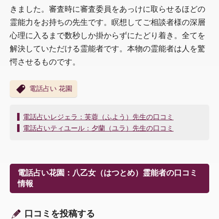
きました。審査時に審査委員をあっけに取らせるほどの
霊能力をお持ちの先生です。瞑想してご相談者様の深層
心理に入るまで数秒しか掛からずにたどり着き。全てを
解決していただける霊能者です。本物の霊能者は人を驚
愕させるものです。
電話占い 花園
投
電話占いレジェラ：芙蓉（ふよう）先生の口コミ
稿
電話占いティユール：夕蘭（ユラ）先生の口コミ
ナ
ビ
ゲ
ー
電話占い花園：八乙女（はつとめ）霊能者の口コミ
シ
情報
ョ
ン
口コミを投稿する