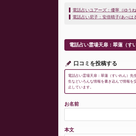
投
電話占いユアーズ：優寧（ゆう
稿
電話占い尼子：安倍晴子(あべは
ナ
ビ
ゲ
ー
電話占い霊場天扉：翠蓮（す
シ
ョ
ン
口コミを投稿する
電話占い霊場天扉：翠蓮（すいれん）先
生などいろんな情報を書き込んで情報を
止しています。
お名前
本文