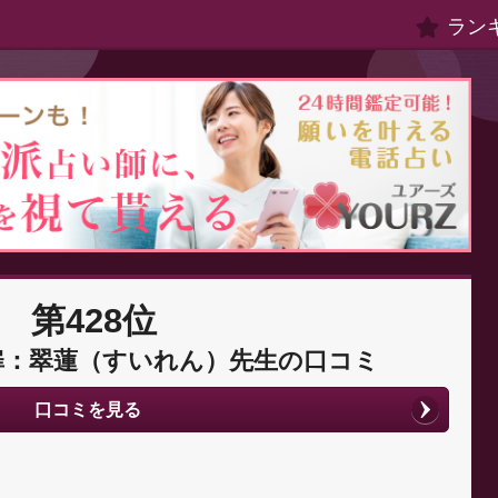
ラン
第428位
扉：翠蓮（すいれん）先生の口コミ
口コミを見る