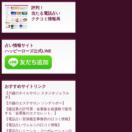
評判！
当たる電話占い
クチコミ情報局
占い情報サイト
ハッピーローズ公式LINE
おすすめサイトリンク
川越のネイルサロン スタジオジェラル
ダ
川越のエステサロン ソンデゥボー
建設業の許可票・金看板を低価格で販売
する「金看板のエクセレント」
電話占い宜保鑑定事務所の口コミ情報
電話占いヴェルニの口コミ情報
電話占いミーシャ・コーポレーションの