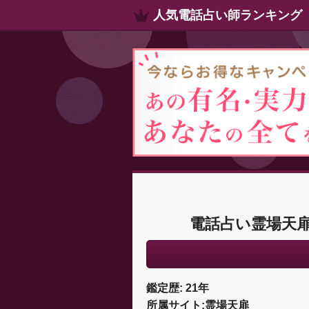
人気電話占い師ランキング
電話占い霊場天
鑑定歴: 21年
所属サイト:霊場天扉