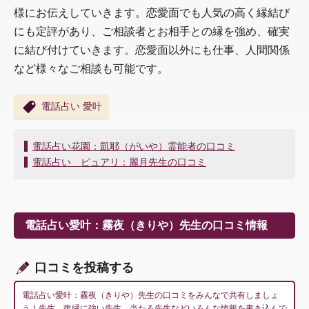
様にお伝えしていきます。恋愛面でも人気の高く縁結び
にも定評があり、ご相談者とお相手との縁を強め、確実
に結び付けていきます。恋愛面以外にも仕事、人間関係
など様々なご相談も可能です。
電話占い 愛叶
投
電話占い花園：凱耶（がいや）霊能者の口コミ
稿
電話占い ピュアリ：麗月先生の口コミ
ナ
ビ
ゲ
ー
電話占い愛叶：霧夜（きりや）先生の口コミ情報
シ
ョ
ン
口コミを投稿する
電話占い愛叶：霧夜（きりや）先生の口コミをみんなで共有しましょ
う！先生、復縁に強い先生、当たる先生などいろんな情報を書き込んで