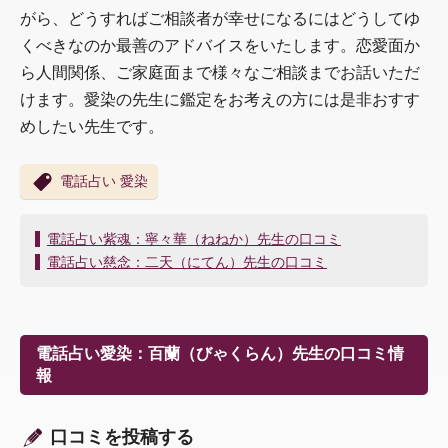
がら、どうすればご相談者が幸せになるにはどうしてゆ
くべきなのか最善のアドバイスをいたします。恋愛面か
ら人間関係、ご家庭面まで様々なご相談までお話いただ
けます。愛染の先生に鑑定をお考えの方には是非おすす
めしたい先生です。
電話占い 愛染
投
電話占い紫魂：寧々華（ねねか）先生の口コミ
稿
電話占い慈念：二天（にてん）先生の口コミ
ナ
ビ
ゲ
ー
電話占い愛染：百蘭（びゃくらん）先生の口コミ情
シ
報
ョ
ン
口コミを投稿する