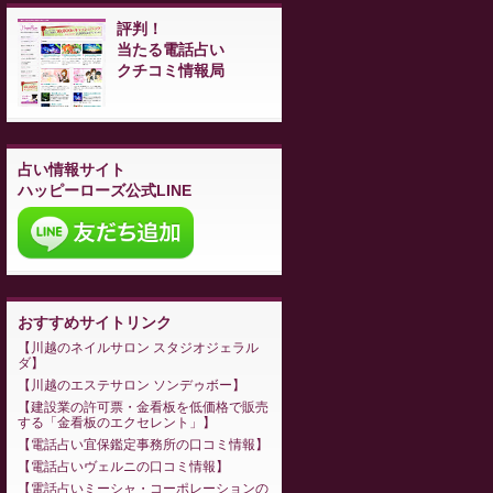
評判！
当たる電話占い
クチコミ情報局
占い情報サイト
ハッピーローズ公式LINE
おすすめサイトリンク
川越のネイルサロン スタジオジェラル
ダ
川越のエステサロン ソンデゥボー
建設業の許可票・金看板を低価格で販売
する「金看板のエクセレント」
電話占い宜保鑑定事務所の口コミ情報
電話占いヴェルニの口コミ情報
電話占いミーシャ・コーポレーションの