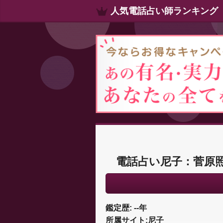
人気電話占い師ランキング
電話占い尼子：菅原照
鑑定歴: --年
所属サイト:尼子