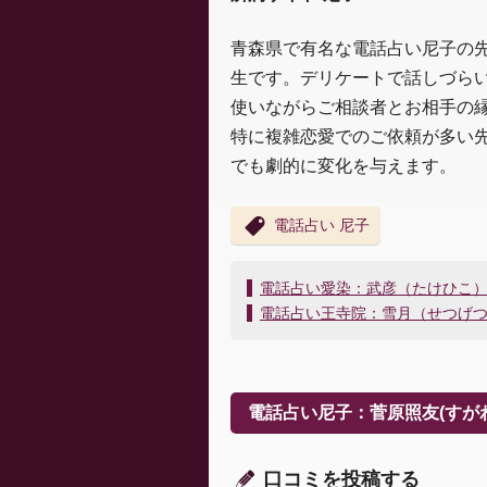
青森県で有名な電話占い尼子の
生です。デリケートで話しづら
使いながらご相談者とお相手の
特に複雑恋愛でのご依頼が多い
でも劇的に変化を与えます。
電話占い 尼子
投
電話占い愛染：武彦（たけひこ
稿
電話占い王寺院：雪月（せつげ
ナ
ビ
ゲ
ー
電話占い尼子：菅原照友(すが
シ
ョ
ン
口コミを投稿する