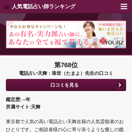
人気電話占い師ランキング
第768位
電話占い天舞：珠世（たまよ）先生の口コミ
口コミを見る
鑑定歴: --年
所属サイト:天舞
東京都で人気の高い電話占い天舞在籍の人気霊能者のお
ひとりです。ご相談者様の心に寄り添うような癒しの鑑