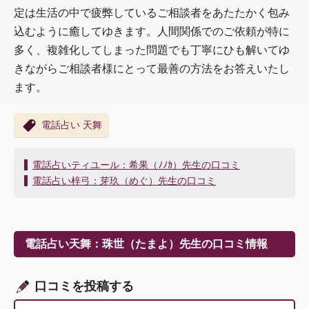
定は生活の中で疲弊しているご相談者をあたたかく包み
込むように癒してゆきます。人間関係でのご依頼が特に
多く、複雑化してしまった問題でも丁寧にひも解いてゆ
きながらご相談者様にとって最善の方法をお答えいたし
ます。
電話占い 天舞
投
電話占いティユール：希果（ﾉﾉｶ）先生の口コミ
稿
電話占い梓弓：芽玖（めぐ）先生の口コミ
ナ
ビ
ゲ
ー
電話占い天舞：珠世（たまよ）先生の口コミ情報
シ
ョ
ン
口コミを投稿する