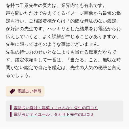
を持つ千景先生の実力は、業界内でも有名です。
声を聞いただけでみえてくるイメージ画像から最短の鑑
定を行い、ご相談者様からは「的確な無駄のない鑑定」
が好評の先生です。ハッキリとした結果をお電話からお
伝えしていくと、よく誤解が生じることがありますが、
先生に限ってはそのような事はございません。
先生の持つ力のせいとなによりも当たる鑑定だからで
す。鑑定依頼をして一番は、「当たる」こと。無駄な時
間がない鑑定で当たる鑑定は、先生の人気の秘訣と言え
るでしょう。
電話占い梓弓
投
電話占い愛叶：淳菜（じゅんな）先生の口コミ
稿
電話占いティユール：タカサト先生の口コミ
ナ
ビ