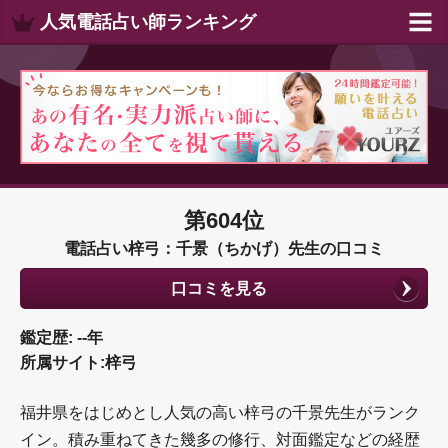
人気電話占い師ランキング
第604位
電話占い梓弓：千景（ちかげ）先生の口コミ
口コミを見る
鑑定歴: --年
所属サイト:梓弓
福井県をはじめとし人気の高い梓弓の千景先生がランク
イン。積み重ねてきた幾多の修行、対面鑑定などの経歴