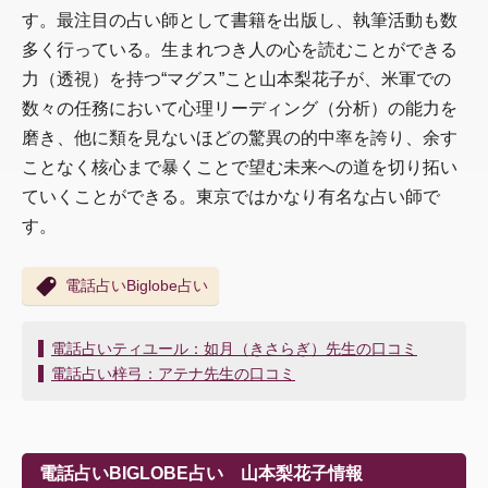
す。最注目の占い師として書籍を出版し、執筆活動も数
多く行っている。生まれつき人の心を読むことができる
力（透視）を持つ“マグス”こと山本梨花子が、米軍での
数々の任務において心理リーディング（分析）の能力を
磨き、他に類を見ないほどの驚異の的中率を誇り、余す
ことなく核心まで暴くことで望む未来への道を切り拓い
ていくことができる。東京ではかなり有名な占い師で
す。
電話占いBiglobe占い
投
電話占いティユール：如月（きさらぎ）先生の口コミ
稿
電話占い梓弓：アテナ先生の口コミ
ナ
ビ
ゲ
ー
電話占いBIGLOBE占い 山本梨花子情報
シ