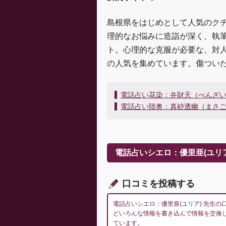
島根県をはじめとして人気のク
理的なお悩みに造詣が深く、執筆
ト。心理的な克服が必要な、対
の人気を集めています。傷つい
投
電話占い花染：弁財天（べんざ
稿
電話占い陸奥：真砂透幽（まさ
ナ
ビ
ゲ
ー
電話占いシエロ：優里亜(ユリア
シ
ョ
ン
口コミを投稿する
電話占いシエロ：優里亜(ユリア) 先生
どいろんな情報を書き込んで情報を交換
ています。