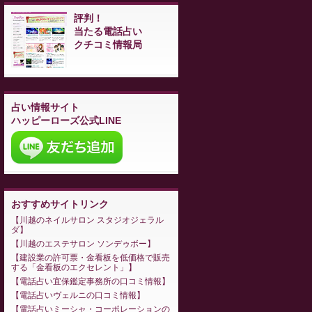
評判！
当たる電話占い
クチコミ情報局
占い情報サイト
ハッピーローズ公式LINE
おすすめサイトリンク
川越のネイルサロン スタジオジェラル
ダ
川越のエステサロン ソンデゥボー
建設業の許可票・金看板を低価格で販売
する「金看板のエクセレント」
電話占い宜保鑑定事務所の口コミ情報
電話占いヴェルニの口コミ情報
電話占いミーシャ・コーポレーションの