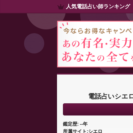
人気電話占い師ランキング
電話占いシエロ
鑑定歴: --年
所属サイト:シエロ