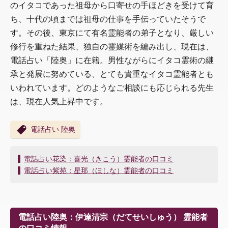
のイタコであった祖母から口寄せの手ほどきを受けて育
ち、十代の頃までは祖母の仕事を手伝っていたそうで
す。その後、東京にて有名霊能者の弟子となり、厳しい
修行を重ねた結果、独自の霊媒術を編み出し、現在は、
電話占い「陸奥」に在籍。男性ながらにイタコ霊術の継
承と発展に努めている、とても貴重なイタコ霊能者とも
いわれています。どのようなご相談にも応じられる先生
は、現在人気上昇中です。
電話占い 陸奥
投
電話占い花染：喜光（きこう）霊能者の口コミ
稿
電話占い紫苑：星那（ほしな）霊能者の口コミ
ナ
ビ
ゲ
ー
電話占い陸奥：伊達清宗（だてせいしゅう） 霊能者
シ