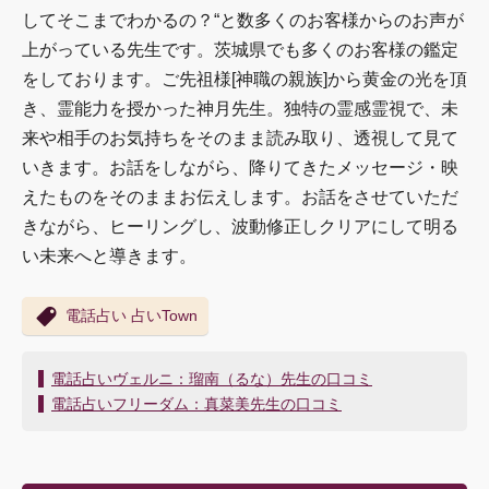
してそこまでわかるの？“と数多くのお客様からのお声が
上がっている先生です。茨城県でも多くのお客様の鑑定
をしております。ご先祖様[神職の親族]から黄金の光を頂
き、霊能力を授かった神月先生。独特の霊感霊視で、未
来や相手のお気持ちをそのまま読み取り、透視して見て
いきます。お話をしながら、降りてきたメッセージ・映
えたものをそのままお伝えします。お話をさせていただ
きながら、ヒーリングし、波動修正しクリアにして明る
い未来へと導きます。
電話占い 占いTown
投
電話占いヴェルニ：瑠南（るな）先生の口コミ
稿
電話占いフリーダム：真菜美先生の口コミ
ナ
ビ
ゲ